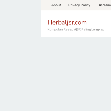
Loncat
About
Privacy Policy
Disclaim
ke
konten
Herbaljsr.com
Kumpulan Resep #JSR Paling Lengkap