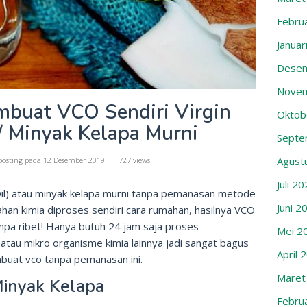
Febru
Januar
Desem
Novem
mbuat VCO Sendiri Virgin
Oktob
/ Minyak Kelapa Murni
Septe
Agust
posting pada
12 Desember 2019
727 views
Juli 2
il) atau minyak kelapa murni tanpa pemanasan metode
Juni 2
han kimia diproses sendiri cara rumahan, hasilnya VCO
anpa ribet! Hanya butuh 24 jam saja proses
Mei 2
 atau mikro organisme kimia lainnya jadi sangat bagus
April 
buat vco tanpa pemanasan ini.
Maret
inyak Kelapa
Febru