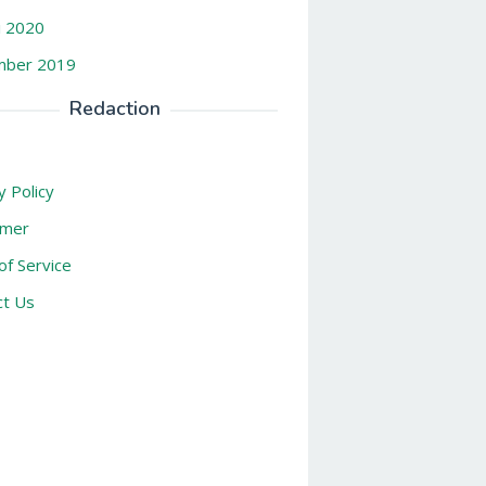
i 2020
ber 2019
Redaction
y Policy
imer
f Service
ct Us