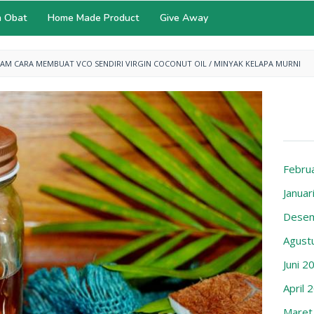
 Obat
Home Made Product
Give Away
 JAM CARA MEMBUAT VCO SENDIRI VIRGIN COCONUT OIL / MINYAK KELAPA MURNI
Febru
Januar
Desem
Agust
Juni 2
April 
Maret