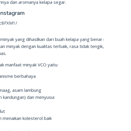
mnya dan aromanya kelapa segar.
Instagram
Yc8FXM1/
 minyak yang dihasilkan dari buah kelapa yang benar-
n minyak dengan kualitas terbaik, rasa tidak tengik,
has.
yak manfaat minyak VCO yaitu:
ganisme berbahaya
 maag, asam lambung
an kandungan) dan menyusui
lut
n menaikan kolesterol baik