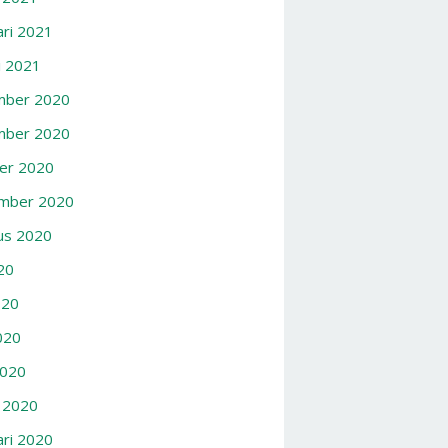
ari 2021
i 2021
ber 2020
ber 2020
er 2020
mber 2020
us 2020
020
020
020
2020
 2020
ari 2020