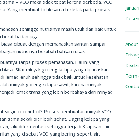
a sama = VCO maka tidak tepat karena berbeda, VCO
Januar
asa. Yang membuat tidak sama terletak pada proses
Desem
nasan sehingga nutrisinya masih utuh dan baik untuk
 berat badan juga.
a biasa dibuat dengan memanaskan santan sampai
About
bagian nutrisinya berubah bahkan rusak.
Privac
buatnya tanpa proses pemanasan. Hal ini yang
Discla
iasa. Sifat minyak goreng kelapa yang dipanaskan
Term o
i lemak jenuh sehingga tidak baik untuk kesehatan,
alah minyak goreng kelapa sawit, karena minyak
Conta
menjadi lemak trans yang lebih berbahaya dari minyak
t virgin coconut oil? Proses pembuatan minyak VCO
n sama sekali biar lebih sehat. Daging kelapa yang
n, lalu difermentasi sehingga terjadi 3 lapisan : air,
inilah yang disebut VCO yang bening seperti air,