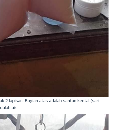
k 2 lapisan. Bagian atas adalah santan kental (sari
alah air.