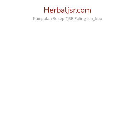
Loncat
Herbaljsr.com
ke
konten
Kumpulan Resep #JSR Paling Lengkap