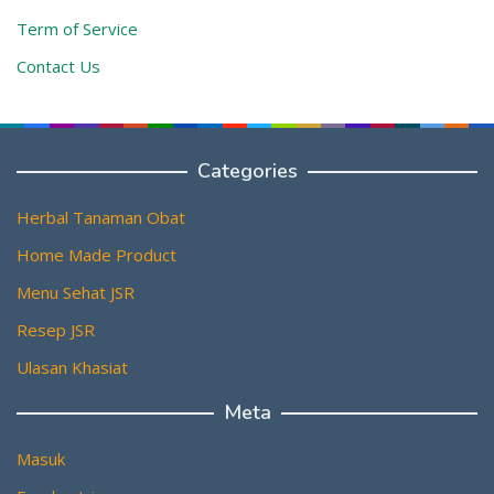
Term of Service
Contact Us
Categories
Herbal Tanaman Obat
Home Made Product
Menu Sehat JSR
Resep JSR
Ulasan Khasiat
Meta
Masuk