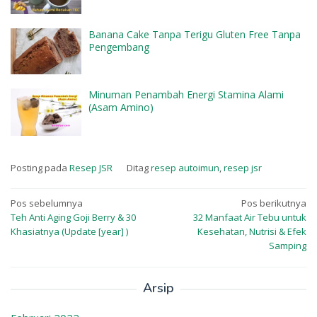
Banana Cake Tanpa Terigu Gluten Free Tanpa
Pengembang
Minuman Penambah Energi Stamina Alami
(Asam Amino)
Posting pada
Resep JSR
Ditag
resep autoimun
,
resep jsr
Navigasi
Pos sebelumnya
Pos berikutnya
Teh Anti Aging Goji Berry & 30
32 Manfaat Air Tebu untuk
pos
Khasiatnya (Update [year] )
Kesehatan, Nutrisi & Efek
Samping
Arsip