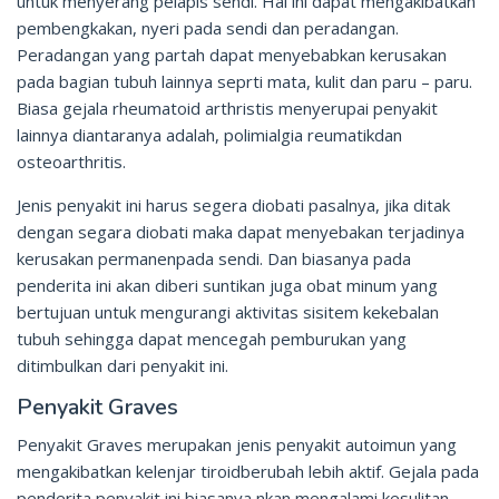
untuk menyerang pelapis sendi. Hal ini dapat mengakibatkan
pembengkakan, nyeri pada sendi dan peradangan.
Peradangan yang partah dapat menyebabkan kerusakan
pada bagian tubuh lainnya seprti mata, kulit dan paru – paru.
Biasa gejala rheumatoid arthristis menyerupai penyakit
lainnya diantaranya adalah, polimialgia reumatikdan
osteoarthritis.
Jenis penyakit ini harus segera diobati pasalnya, jika ditak
dengan segara diobati maka dapat menyebakan terjadinya
kerusakan permanenpada sendi. Dan biasanya pada
penderita ini akan diberi suntikan juga obat minum yang
bertujuan untuk mengurangi aktivitas sisitem kekebalan
tubuh sehingga dapat mencegah pemburukan yang
ditimbulkan dari penyakit ini.
Penyakit Graves
Penyakit Graves merupakan jenis penyakit autoimun yang
mengakibatkan kelenjar tiroidberubah lebih aktif. Gejala pada
penderita penyakit ini biasanya nkan mengalami kesulitan