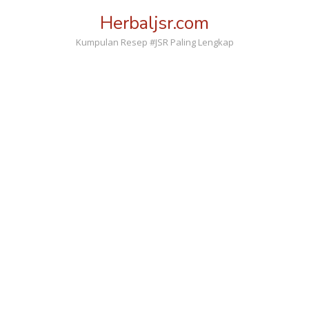
Loncat
Herbaljsr.com
ke
konten
Kumpulan Resep #JSR Paling Lengkap