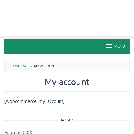
MENU
HOMEPAGE
/
MY ACCOUNT
My account
Oleh
Resep
[woocommerce_my_account]
JSR
Diposting
pada
22
Januari
Arsip
2020
Februari 2022