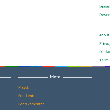
Januar
Desem
About
Privac
Discla
Term o
Conta
Meta
Masuk
Feed entri
Feed komentar