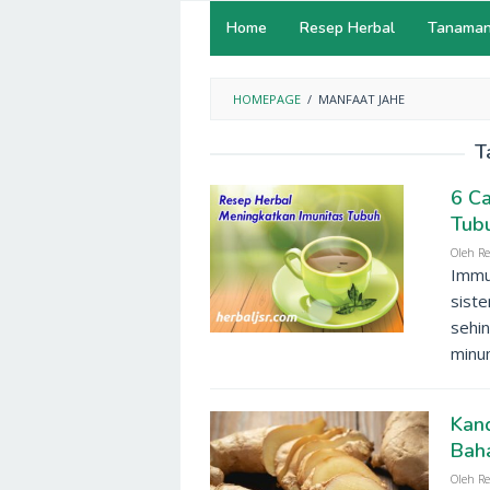
Home
Resep Herbal
Tanaman
HOMEPAGE
/
MANFAAT JAHE
T
6 C
Tub
Oleh
Re
Immu
siste
sehin
minu
Kand
Bah
Oleh
Re