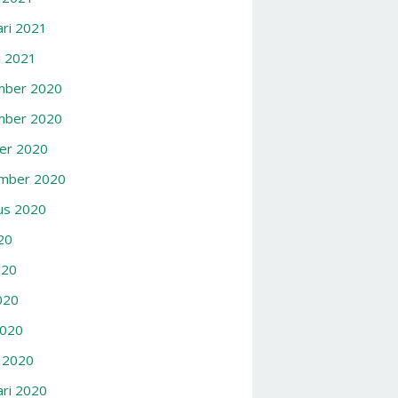
ari 2021
i 2021
ber 2020
ber 2020
er 2020
mber 2020
us 2020
020
020
020
2020
 2020
ari 2020