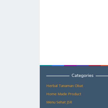
Categories
Herbal Tanaman Obat
Home Made Product
Menu Sehat JSR