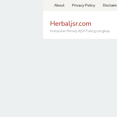
Loncat
About
Privacy Policy
Disclaim
ke
konten
Herbaljsr.com
Kumpulan Resep #JSR Paling Lengkap