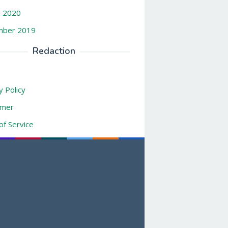
i 2020
ber 2019
Redaction
y Policy
imer
f Service
ct Us