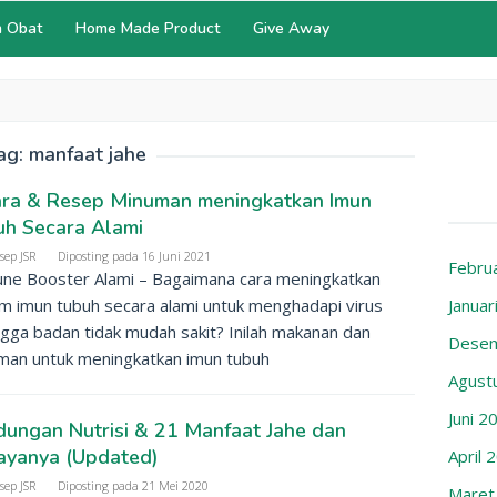
 Obat
Home Made Product
Give Away
ag:
manfaat jahe
ara & Resep Minuman meningkatkan Imun
uh Secara Alami
sep JSR
Diposting pada
16 Juni 2021
Febru
ne Booster Alami – Bagaimana cara meningkatkan
m imun tubuh secara alami untuk menghadapi virus
Januar
gga badan tidak mudah sakit? Inilah makanan dan
Desem
man untuk meningkatkan imun tubuh
Agust
Juni 2
ungan Nutrisi & 21 Manfaat Jahe dan
ayanya (Updated)
April 
sep JSR
Diposting pada
21 Mei 2020
Maret