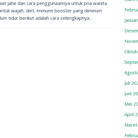
aat jahe dan cara penggunaannya untuk pria wanita
Febru
untuk wajah, diet, immune booster yang diminum
um tidur berikut adalah cara selengkapnya…
Januar
Desem
Novem
Oktob
Septe
Agust
Juli 2
Juni 2
Mei 2
April 
Maret
Febru