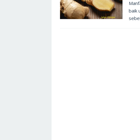
Manf
baik 
sebel