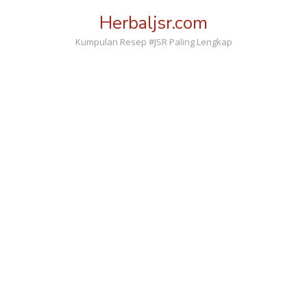
Loncat
Herbaljsr.com
ke
konten
Kumpulan Resep #JSR Paling Lengkap