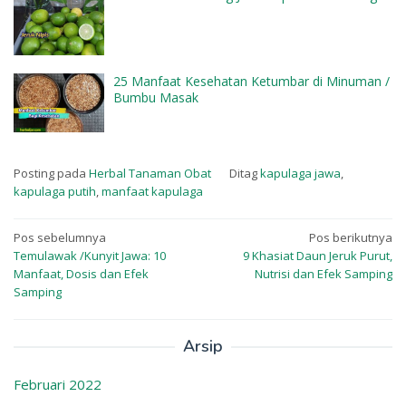
25 Manfaat Kesehatan Ketumbar di Minuman /
Bumbu Masak
Posting pada
Herbal Tanaman Obat
Ditag
kapulaga jawa
,
kapulaga putih
,
manfaat kapulaga
Navigasi
Pos sebelumnya
Pos berikutnya
Temulawak /Kunyit Jawa: 10
9 Khasiat Daun Jeruk Purut,
pos
Manfaat, Dosis dan Efek
Nutrisi dan Efek Samping
Samping
Arsip
Februari 2022